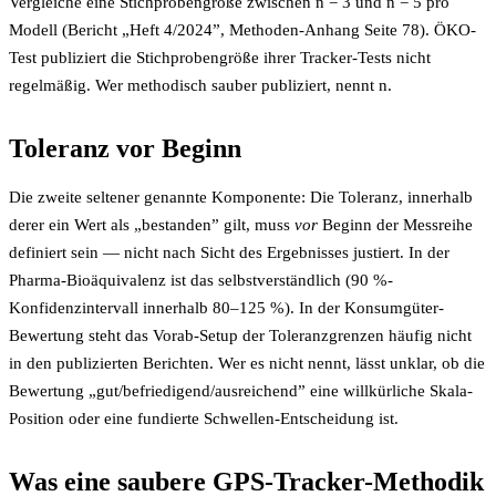
Vergleiche eine Stichprobengröße zwischen n = 3 und n = 5 pro
Modell (Bericht „Heft 4/2024”, Methoden-Anhang Seite 78). ÖKO-
Test publiziert die Stichprobengröße ihrer Tracker-Tests nicht
regelmäßig. Wer methodisch sauber publiziert, nennt n.
Toleranz vor Beginn
Die zweite seltener genannte Komponente: Die Toleranz, innerhalb
derer ein Wert als „bestanden” gilt, muss
vor
Beginn der Messreihe
definiert sein — nicht nach Sicht des Ergebnisses justiert. In der
Pharma-Bioäquivalenz ist das selbstverständlich (90 %-
Konfidenzintervall innerhalb 80–125 %). In der Konsumgüter-
Bewertung steht das Vorab-Setup der Toleranzgrenzen häufig nicht
in den publizierten Berichten. Wer es nicht nennt, lässt unklar, ob die
Bewertung „gut/befriedigend/ausreichend” eine willkürliche Skala-
Position oder eine fundierte Schwellen-Entscheidung ist.
Was eine saubere GPS-Tracker-Methodik