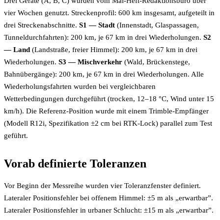
Drei Geräte (A, B, C) wurden vom Mai-Heft-Redaktionsbüro über
vier Wochen genutzt. Streckenprofil: 600 km insgesamt, aufgeteilt in
drei Streckenabschnitte.
S1 — Stadt
(Innenstadt, Glaspassagen,
Tunneldurchfahrten): 200 km, je 67 km in drei Wiederholungen.
S2
— Land
(Landstraße, freier Himmel): 200 km, je 67 km in drei
Wiederholungen.
S3 — Mischverkehr
(Wald, Brückenstege,
Bahnübergänge): 200 km, je 67 km in drei Wiederholungen. Alle
Wiederholungsfahrten wurden bei vergleichbaren
Wetterbedingungen durchgeführt (trocken, 12–18 °C, Wind unter 15
km/h). Die Referenz-Position wurde mit einem Trimble-Empfänger
(Modell R12i, Spezifikation ±2 cm bei RTK-Lock) parallel zum Test
geführt.
Vorab definierte Toleranzen
Vor Beginn der Messreihe wurden vier Toleranzfenster definiert.
Lateraler Positionsfehler bei offenem Himmel: ±5 m als „erwartbar”.
Lateraler Positionsfehler in urbaner Schlucht: ±15 m als „erwartbar”.