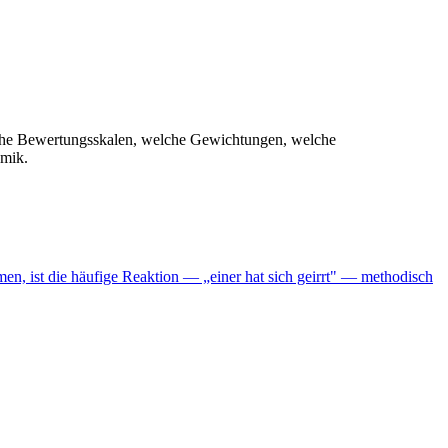
che Bewertungsskalen, welche Gewichtungen, welche
emik.
n, ist die häufige Reaktion — „einer hat sich geirrt" — methodisch