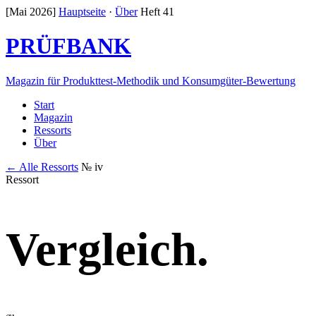
[Mai 2026]
Hauptseite
·
Über
Heft 41
PRÜFBANK
Magazin für Produkttest-Methodik und Konsumgüter-Bewertung
Start
Magazin
Ressorts
Über
← Alle Ressorts
№ iv
Ressort
Vergleich
.