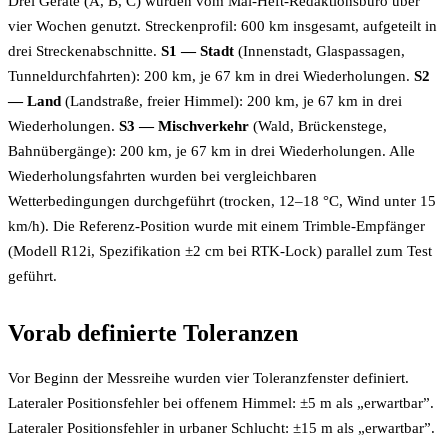
Drei Geräte (A, B, C) wurden vom Mai-Heft-Redaktionsbüro über
vier Wochen genutzt. Streckenprofil: 600 km insgesamt, aufgeteilt in
drei Streckenabschnitte.
S1 — Stadt
(Innenstadt, Glaspassagen,
Tunneldurchfahrten): 200 km, je 67 km in drei Wiederholungen.
S2
— Land
(Landstraße, freier Himmel): 200 km, je 67 km in drei
Wiederholungen.
S3 — Mischverkehr
(Wald, Brückenstege,
Bahnübergänge): 200 km, je 67 km in drei Wiederholungen. Alle
Wiederholungsfahrten wurden bei vergleichbaren
Wetterbedingungen durchgeführt (trocken, 12–18 °C, Wind unter 15
km/h). Die Referenz-Position wurde mit einem Trimble-Empfänger
(Modell R12i, Spezifikation ±2 cm bei RTK-Lock) parallel zum Test
geführt.
Vorab definierte Toleranzen
Vor Beginn der Messreihe wurden vier Toleranzfenster definiert.
Lateraler Positionsfehler bei offenem Himmel: ±5 m als „erwartbar”.
Lateraler Positionsfehler in urbaner Schlucht: ±15 m als „erwartbar”.